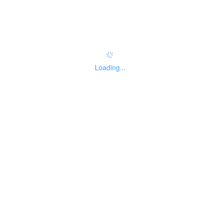
实施主体性质
01
Loading...
法人主题分类
暂无分类
办理结果名称
办理结果样本