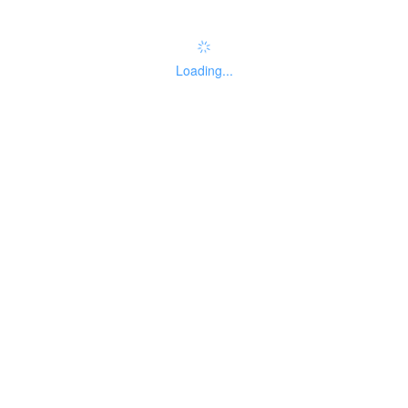
Loading...
基本信息
线下办事点
设定依据
基础信息
事项名
国家统一法律职业
实施主
01
称
资格考试政策咨询
体性质
自然人
法人主
主题分
999
暂无分类
题分类
类