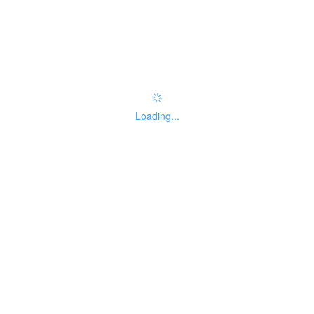
办事指南：
指南评价
查看评价
权责清单
Loading...
基本信息
线下办事点
受理标准
办理流程
申请材料
收费信息
设定依据