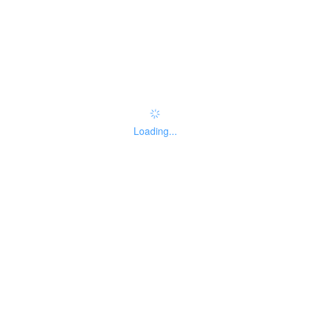
办事指南：
指南评价
查看评价
权责清单
Loading...
基本信息
线下办事点
受理标准
办理流程
申请材料
收费信息