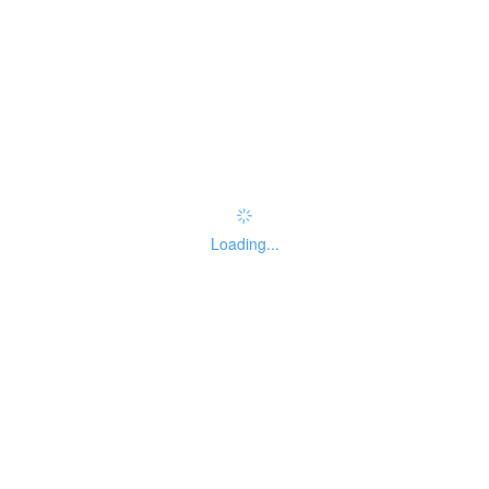
no
监督投诉方式
无
受理标准
办理流程
申请材料
Loading...