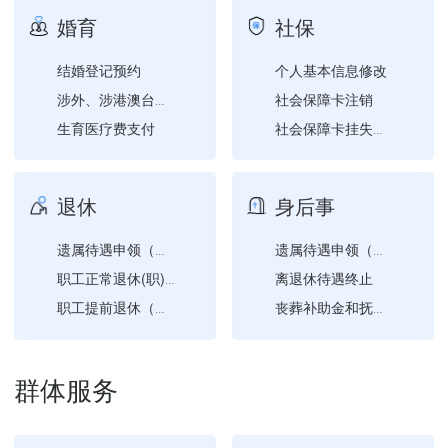
申请外国人来华工作许可注...
婚育
社保
基层法律服务工作者注销
结婚登记预约
个人基本信息修改
社会保障卡注销
涉外、涉港澳台、涉华侨婚...
生育医疗费支付
社会保障卡挂失与解挂
内地居民婚姻登记机构信息...
城乡居民基本养老保险关系...
社会保障卡信息变更
退休
身后事
社会保障卡申领
社会保障卡补领、换领、换...
遗属待遇申领（退休）
遗属待遇申领（退休）
离退休待遇终止
社会保障卡密码修改与重置
职工正常退休(职)申请
社会保障卡启用（不含社会...
职工提前退休（退职）申请
丧葬补助金和抚恤金申领
社会保障卡应用状态查询
异地安置退休人员备案
供养亲属抚恤金申领
退休人员恢复企业养老保险...
人民调解员因从事工作致伤...
群体服务
遗属待遇申领（在职）