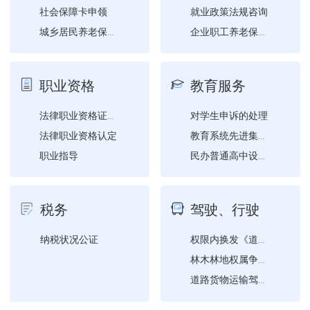
社会保障卡申领
就业政策法规咨询
城乡居民养老保险参保登记
企业职工养老保险灵活就业...
职工企业养老保险参保登记
《就业创业证》（《就业失...
创业开业指导
职业资格
教育服务
退役士兵自主就业一次性经...
就业困难人员认定
对学生申诉的处理
法律职业资格证书申请受理...
就业登记
法律职业资格认定
教育系统先进集体、模范教...
职业指导
民办普通高中设立审批
职业培训补贴申领
民办普通高中名称、类别、...
职业介绍
学位公证
税务
驾驶、行驶
对发展教育事业做出突出贡...
学历公证
纳税状况公证
权限内换发《道路运输经营...
林木林地权属争议行政裁决
道路货物运输驾驶员从业资...
放射性物品道路运输从业人...