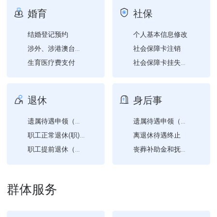
申请外国人来华工作许可注...
婚育
社保
基层法律服务工作者注销
结婚登记预约
个人基本信息修改
社会保障卡注销
涉外、涉港澳台、涉华侨婚...
生育医疗费支付
社会保障卡挂失与解挂
内地居民婚姻登记机构信息...
城乡居民基本养老保险关系...
社会保障卡信息变更
退休
身后事
社会保障卡申领
社会保障卡补领、换领、换...
遗属待遇申领（退休）
遗属待遇申领（退休）
离退休待遇终止
社会保障卡密码修改与重置
职工正常退休(职)申请
社会保障卡启用（不含社会...
职工提前退休（退职）申请
丧葬补助金和抚恤金申领
社会保障卡应用状态查询
异地安置退休人员备案
供养亲属抚恤金申领
退休人员恢复企业养老保险...
人民调解员因从事工作致伤...
群体服务
遗属待遇申领（在职）