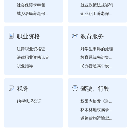
社会保障卡申领
就业政策法规咨询
城乡居民养老保险参保登记
企业职工养老保险灵活就业...
职工企业养老保险参保登记
《就业创业证》（《就业失...
创业开业指导
职业资格
教育服务
退役士兵自主就业一次性经...
就业困难人员认定
对学生申诉的处理
法律职业资格证书申请受理...
就业登记
法律职业资格认定
教育系统先进集体、模范教...
职业指导
民办普通高中设立审批
职业培训补贴申领
民办普通高中名称、类别、...
职业介绍
学位公证
税务
驾驶、行驶
对发展教育事业做出突出贡...
学历公证
纳税状况公证
权限内换发《道路运输经营...
林木林地权属争议行政裁决
道路货物运输驾驶员从业资...
放射性物品道路运输从业人...