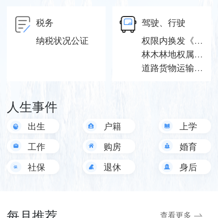
税务
驾驶、行驶
纳税状况公证
权限内换发《道路运输经营许可证》（普货）
林木林地权属争议行政裁决
道路货物运输驾驶员从业资格证补发
人生事件
出生
户籍
上学
工作
购房
婚育
社保
退休
身后
事
每月推荐
查看更多